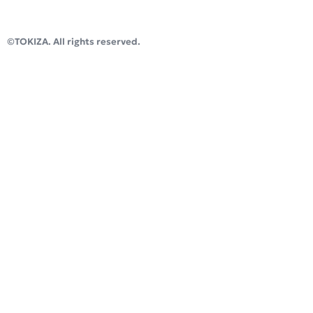
滋賀県大津市今堅田2丁目10-4
インキュベーションオフィス「TOKIZA」
©TOKIZA. All rights reserved.