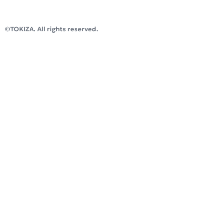
滋賀県大津市今堅田2丁目10-4
インキュベーションオフィス「TOKIZA」
©TOKIZA. All rights reserved.