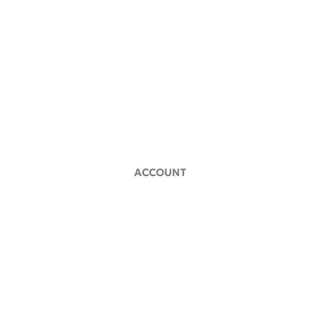
TOKIZAギルドとは
イベント情報
お問い合わせ
ACCOUNT
〒520-0241
滋賀県大津市今堅田2丁
目10-4
インキュベーションオフ
LEAFWORKS
ィス「TOKIZA」