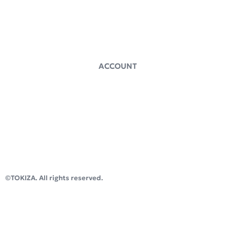
TOKIZAギルドとは
イベント情報
お問い合わせ
ACCOUNT
〒520-0241
滋賀県大津市今堅田2丁
目10-4
インキュベーションオフ
LEAFWORKS
ィス「TOKIZA」
©TOKIZA. All rights reserved.