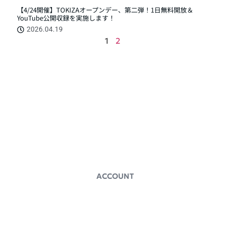
【4/24開催】TOKIZAオープンデー、第二弾！1日無料開放＆
YouTube公開収録を実施します！
2026.04.19
1
2
TOKIZAギルドとは
イベント情報
お問い合わせ
ACCOUNT
〒520-0241
滋賀県大津市今堅田2丁
目10-4
インキュベーションオフ
LEAFWORKS